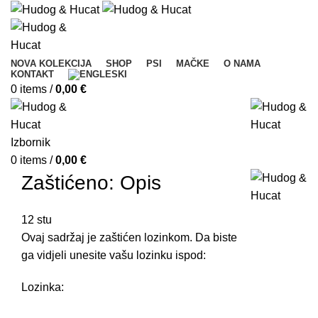
NOVA KOLEKCIJA
SHOP
PSI
MAČKE
O NAMA
KONTAKT
0
items
/
0,00
€
Izbornik
0
items
/
0,00
€
Zaštićeno: Opis
12
stu
Ovaj sadržaj je zaštićen lozinkom. Da biste
ga vidjeli unesite vašu lozinku ispod:
Lozinka: