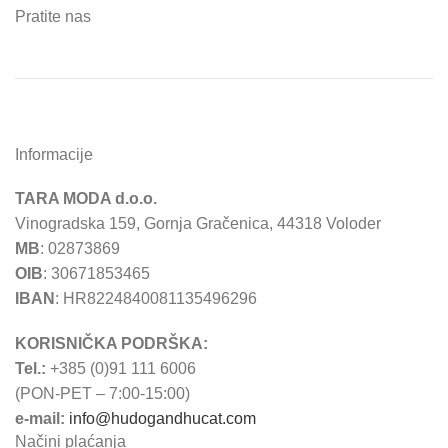
Pratite nas
Informacije
TARA MODA d.o.o.
Vinogradska 159, Gornja Gračenica, 44318 Voloder
MB
: 02873869
OIB
: 30671853465
IBAN
: HR8224840081135496296
KORISNIČKA PODRŠKA:
Tel.:
+385 (0)91 111 6006
(PON-PET – 7:00-15:00)
e-mail:
info@hudogandhucat.com
Načini plaćanja