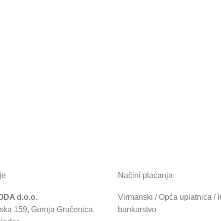
je
Načini plaćanja
DA d.o.o.
Virmanski / Opća uplatnica / I
ska 159, Gornja Gračenica,
bankarstvo