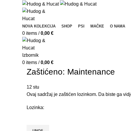
NOVA KOLEKCIJA
SHOP
PSI
MAČKE
O NAMA
0
items
/
0,00
€
Izbornik
0
items
/
0,00
€
Zaštićeno: Maintenance
12
stu
Ovaj sadržaj je zaštićen lozinkom. Da biste ga vidj
Lozinka: