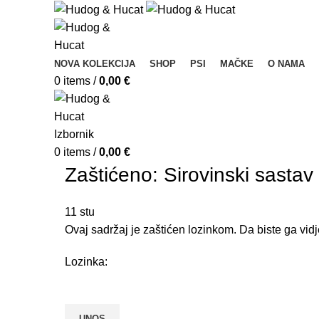
NOVA KOLEKCIJA
SHOP
PSI
MAČKE
O NAMA
0
items
/
0,00
€
Izbornik
0
items
/
0,00
€
Zaštićeno: Sirovinski sastav
11
stu
Ovaj sadržaj je zaštićen lozinkom. Da biste ga vidj
Lozinka: