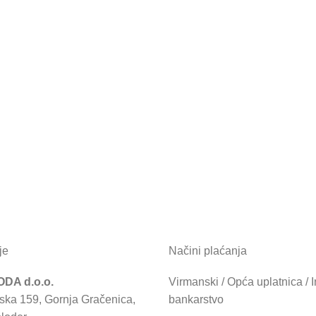
je
Načini plaćanja
DA d.o.o.
Virmanski / Opća uplatnica / I
ska 159, Gornja Gračenica,
bankarstvo