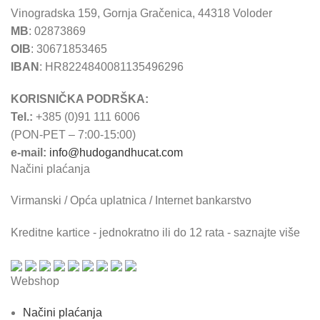
Vinogradska 159, Gornja Gračenica, 44318 Voloder
MB
: 02873869
OIB
: 30671853465
IBAN
: HR8224840081135496296
KORISNIČKA PODRŠKA:
Tel.:
+385 (0)91 111 6006
(PON-PET – 7:00-15:00)
e-mail:
info@hudogandhucat.com
Načini plaćanja
Virmanski / Opća uplatnica / Internet bankarstvo
Kreditne kartice - jednokratno ili do 12 rata - saznajte više
Webshop
Načini plaćanja