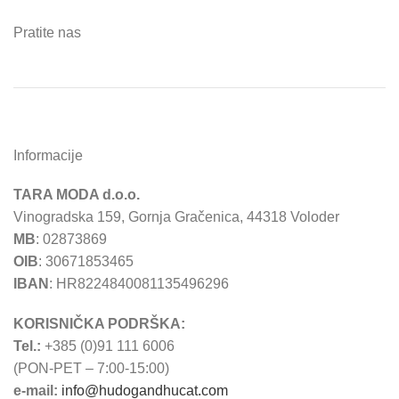
Pratite nas
Informacije
TARA MODA d.o.o.
Vinogradska 159, Gornja Gračenica, 44318 Voloder
MB
: 02873869
OIB
: 30671853465
IBAN
: HR8224840081135496296
KORISNIČKA PODRŠKA:
Tel.:
+385 (0)91 111 6006
(PON-PET – 7:00-15:00)
e-mail:
info@hudogandhucat.com