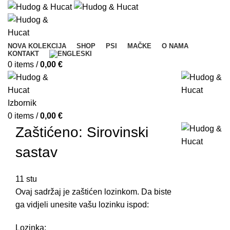
NOVA KOLEKCIJA
SHOP
PSI
MAČKE
O NAMA
KONTAKT
0
items
/
0,00
€
Izbornik
0
items
/
0,00
€
Zaštićeno: Sirovinski
sastav
11
stu
Ovaj sadržaj je zaštićen lozinkom. Da biste
ga vidjeli unesite vašu lozinku ispod:
Lozinka: