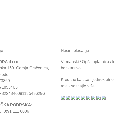
je
Načini plaćanja
DA d.o.o.
Virmanski / Opća uplatnica / I
ska 159, Gornja Gračenica,
bankarstvo
loder
Kreditne kartice - jednokratno 
73869
rata - saznajte više
671853465
R8224840081135496296
IČKA PODRŠKA:
 (0)91 111 6006