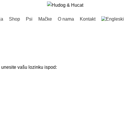
ja
Shop
Psi
Mačke
O nama
Kontakt
i unesite vašu lozinku ispod: