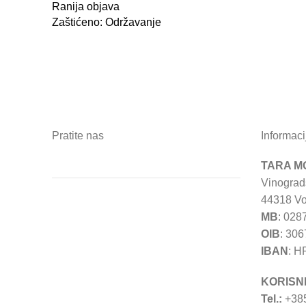
Ranija objava
Zaštićeno: Održavanje
Pratite nas
Informaci
TARA MO
Vinograd
44318 Vo
MB
: 028
OIB
: 30
IBAN
: H
KORISN
Tel.:
+385