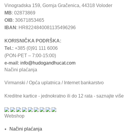
Vinogradska 159, Gornja Gračenica, 44318 Voloder
MB
: 02873869
OIB
: 30671853465
IBAN
: HR8224840081135496296
KORISNIČKA PODRŠKA:
Tel.:
+385 (0)91 111 6006
(PON-PET – 7:00-15:00)
e-mail:
info@hudogandhucat.com
Načini plaćanja
Virmanski / Opća uplatnica / Internet bankarstvo
Kreditne kartice - jednokratno ili do 12 rata - saznajte više
Webshop
Načini plaćanja