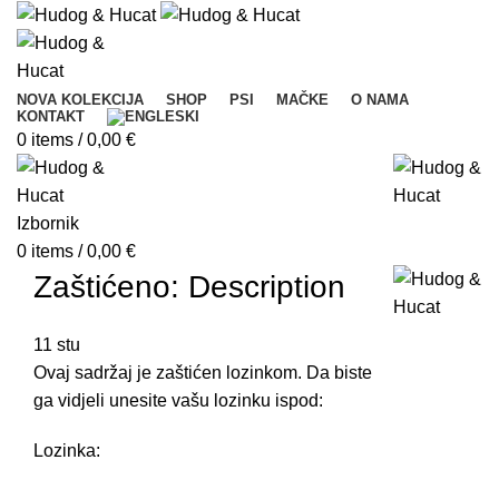
NOVA KOLEKCIJA
SHOP
PSI
MAČKE
O NAMA
KONTAKT
0
items
/
0,00
€
Izbornik
0
items
/
0,00
€
Zaštićeno: Description
11
stu
Ovaj sadržaj je zaštićen lozinkom. Da biste
ga vidjeli unesite vašu lozinku ispod:
Lozinka: