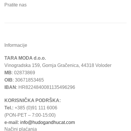
Pratite nas
Informacije
TARA MODA d.o.o.
Vinogradska 159, Gornja Gračenica, 44318 Voloder
MB
: 02873869
OIB
: 30671853465
IBAN
: HR8224840081135496296
KORISNIČKA PODRŠKA:
Tel.:
+385 (0)91 111 6006
(PON-PET – 7:00-15:00)
e-mail:
info@hudogandhucat.com
Načini plaćanja