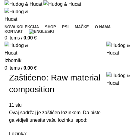
NOVA KOLEKCIJA
SHOP
PSI
MAČKE
O NAMA
KONTAKT
0
items
/
0,00
€
Izbornik
0
items
/
0,00
€
Zaštićeno: Raw material
composition
11
stu
Ovaj sadržaj je zaštićen lozinkom. Da biste
ga vidjeli unesite vašu lozinku ispod:
Lozinka: