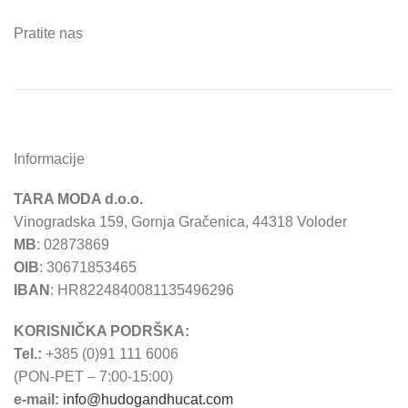
Pratite nas
Informacije
TARA MODA d.o.o.
Vinogradska 159, Gornja Gračenica, 44318 Voloder
MB
: 02873869
OIB
: 30671853465
IBAN
: HR8224840081135496296
KORISNIČKA PODRŠKA:
Tel.:
+385 (0)91 111 6006
(PON-PET – 7:00-15:00)
e-mail:
info@hudogandhucat.com