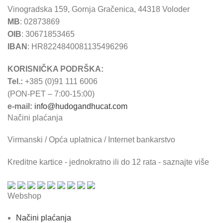
Vinogradska 159, Gornja Gračenica, 44318 Voloder
MB
: 02873869
OIB
: 30671853465
IBAN
: HR8224840081135496296
KORISNIČKA PODRŠKA:
Tel.:
+385 (0)91 111 6006
(PON-PET – 7:00-15:00)
e-mail:
info@hudogandhucat.com
Načini plaćanja
Virmanski / Opća uplatnica / Internet bankarstvo
Kreditne kartice - jednokratno ili do 12 rata - saznajte više
Webshop
Načini plaćanja