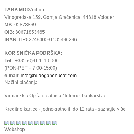
TARA MODA d.o.o.
Vinogradska 159, Gornja Gračenica, 44318 Voloder
MB
: 02873869
OIB
: 30671853465
IBAN
: HR8224840081135496296
KORISNIČKA PODRŠKA:
Tel.:
+385 (0)91 111 6006
(PON-PET – 7:00-15:00)
e-mail:
info@hudogandhucat.com
Načini plaćanja
Virmanski / Opća uplatnica / Internet bankarstvo
Kreditne kartice - jednokratno ili do 12 rata - saznajte više
Webshop