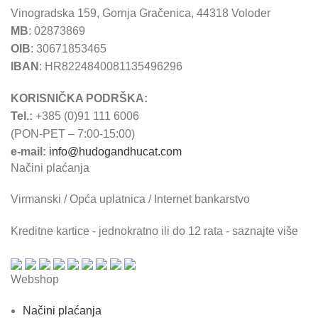
Vinogradska 159, Gornja Gračenica, 44318 Voloder
MB
: 02873869
OIB
: 30671853465
IBAN
: HR8224840081135496296
KORISNIČKA PODRŠKA:
Tel.:
+385 (0)91 111 6006
(PON-PET – 7:00-15:00)
e-mail:
info@hudogandhucat.com
Načini plaćanja
Virmanski / Opća uplatnica / Internet bankarstvo
Kreditne kartice - jednokratno ili do 12 rata - saznajte više
Webshop
Načini plaćanja