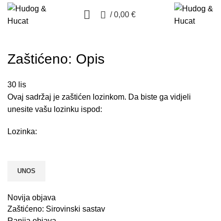
0
/
0,00
€
Zaštićeno: Opis
30
lis
Ovaj sadržaj je zaštićen lozinkom. Da biste ga vidjeli
unesite vašu lozinku ispod:
Lozinka:
Novija objava
Zaštićeno: Sirovinski sastav
Ranija objava