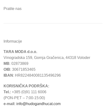
Pratite nas
Informacije
TARA MODA d.o.o.
Vinogradska 159, Gornja Gračenica, 44318 Voloder
MB
: 02873869
OIB
: 30671853465
IBAN
: HR8224840081135496296
KORISNIČKA PODRŠKA:
Tel.:
+385 (0)91 111 6006
(PON-PET – 7:00-15:00)
e-mail:
info@hudogandhucat.com