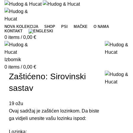
NOVA KOLEKCIJA
SHOP
PSI
MAČKE
O NAMA
KONTAKT
0
items
/
0,00
€
Izbornik
0
items
/
0,00
€
Zaštićeno: Sirovinski
sastav
19
ožu
Ovaj sadržaj je zaštićen lozinkom. Da biste
ga vidjeli unesite vašu lozinku ispod:
Lozinka: