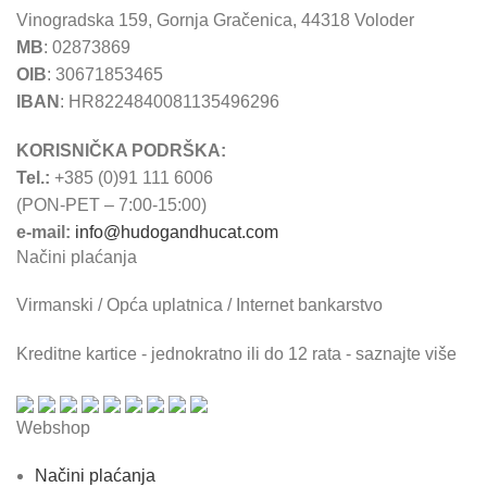
Vinogradska 159, Gornja Gračenica, 44318 Voloder
MB
: 02873869
OIB
: 30671853465
IBAN
: HR8224840081135496296
KORISNIČKA PODRŠKA:
Tel.:
+385 (0)91 111 6006
(PON-PET – 7:00-15:00)
e-mail:
info@hudogandhucat.com
Načini plaćanja
Virmanski / Opća uplatnica / Internet bankarstvo
Kreditne kartice - jednokratno ili do 12 rata - saznajte više
Webshop
Načini plaćanja