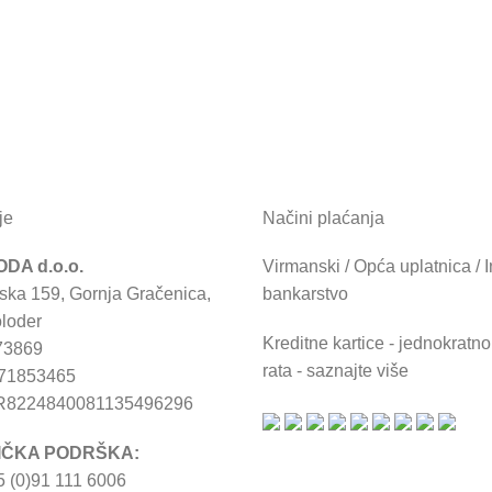
je
Načini plaćanja
DA d.o.o.
Virmanski / Opća uplatnica / I
ska 159, Gornja Gračenica,
bankarstvo
loder
Kreditne kartice - jednokratno 
73869
rata - saznajte više
671853465
R8224840081135496296
IČKA PODRŠKA:
 (0)91 111 6006