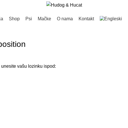
ja
Shop
Psi
Mačke
O nama
Kontakt
osition
i unesite vašu lozinku ispod: