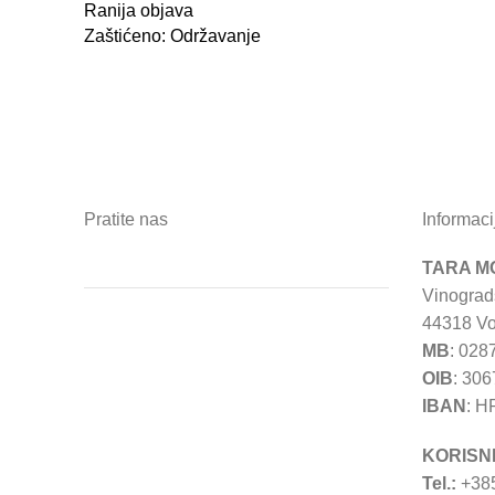
Ranija objava
Zaštićeno: Održavanje
Pratite nas
Informaci
TARA MO
Vinograd
44318 Vo
MB
: 028
OIB
: 30
IBAN
: H
KORISN
Tel.:
+385