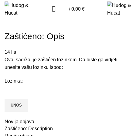
/
0,00
€
Zaštićeno: Opis
14
lis
Ovaj sadržaj je zaštićen lozinkom. Da biste ga vidjeli
unesite vašu lozinku ispod:
Lozinka:
Novija objava
Zaštićeno: Description
Ranija objava