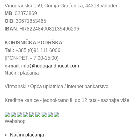
Vinogradska 159, Gornja Gračenica, 44318 Voloder
MB
: 02873869
OIB
: 30671853465
IBAN
: HR8224840081135496296
KORISNIČKA PODRŠKA:
Tel.:
+385 (0)91 111 6006
(PON-PET – 7:00-15:00)
e-mail:
info@hudogandhucat.com
Načini plaćanja
Virmanski / Opća uplatnica / Internet bankarstvo
Kreditne kartice - jednokratno ili do 12 rata - saznajte više
Webshop
Načini plaćanja