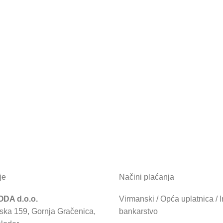
je
Načini plaćanja
DA d.o.o.
Virmanski / Opća uplatnica / I
ska 159, Gornja Gračenica,
bankarstvo