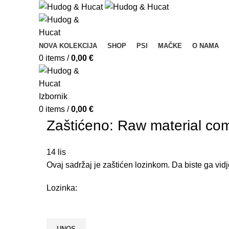
NOVA KOLEKCIJA
SHOP
PSI
MAČKE
O NAMA
0
items
/
0,00
€
Izbornik
0
items
/
0,00
€
Zaštićeno: Raw material com
14
lis
Ovaj sadržaj je zaštićen lozinkom. Da biste ga vidj
Lozinka: