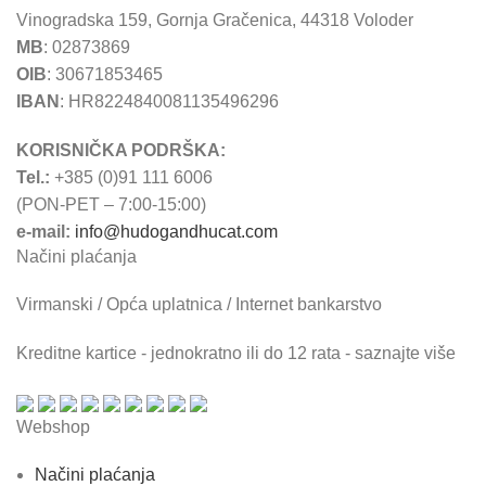
Vinogradska 159, Gornja Gračenica, 44318 Voloder
MB
: 02873869
OIB
: 30671853465
IBAN
: HR8224840081135496296
KORISNIČKA PODRŠKA:
Tel.:
+385 (0)91 111 6006
(PON-PET – 7:00-15:00)
e-mail:
info@hudogandhucat.com
Načini plaćanja
Virmanski / Opća uplatnica / Internet bankarstvo
Kreditne kartice - jednokratno ili do 12 rata - saznajte više
Webshop
Načini plaćanja