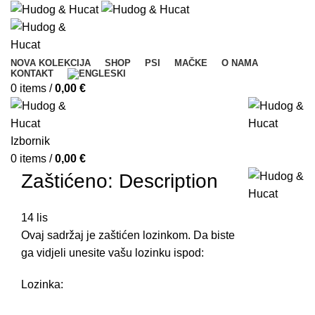
NOVA KOLEKCIJA
SHOP
PSI
MAČKE
O NAMA
KONTAKT
0
items
/
0,00
€
Izbornik
0
items
/
0,00
€
Zaštićeno: Description
14
lis
Ovaj sadržaj je zaštićen lozinkom. Da biste
ga vidjeli unesite vašu lozinku ispod:
Lozinka: