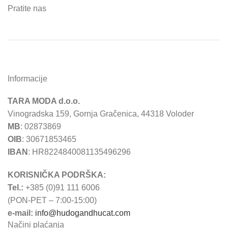
Pratite nas
Informacije
TARA MODA d.o.o.
Vinogradska 159, Gornja Gračenica, 44318 Voloder
MB
: 02873869
OIB
: 30671853465
IBAN
: HR8224840081135496296
KORISNIČKA PODRŠKA:
Tel.:
+385 (0)91 111 6006
(PON-PET – 7:00-15:00)
e-mail:
info@hudogandhucat.com
Načini plaćanja