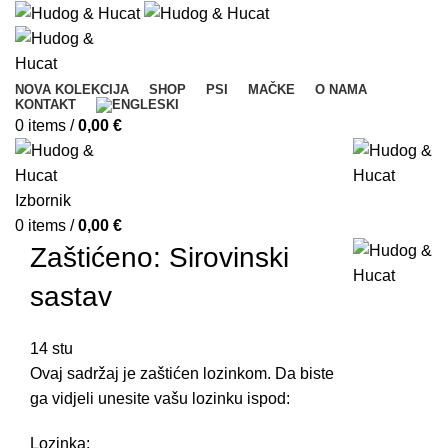
NOVA KOLEKCIJA
SHOP
PSI
MAČKE
O NAMA
KONTAKT
0
items
/
0,00
€
Izbornik
0
items
/
0,00
€
Zaštićeno: Sirovinski
sastav
14
stu
Ovaj sadržaj je zaštićen lozinkom. Da biste
ga vidjeli unesite vašu lozinku ispod:
Lozinka: