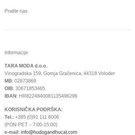
Pratite nas
Informacije
TARA MODA d.o.o.
Vinogradska 159, Gornja Gračenica, 44318 Voloder
MB
: 02873869
OIB
: 30671853465
IBAN
: HR8224840081135496296
KORISNIČKA PODRŠKA:
Tel.:
+385 (0)91 111 6006
(PON-PET – 7:00-15:00)
e-mail:
info@hudogandhucat.com