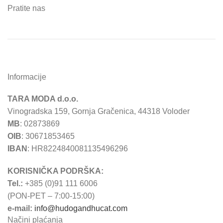
Pratite nas
Informacije
TARA MODA d.o.o.
Vinogradska 159, Gornja Gračenica, 44318 Voloder
MB
: 02873869
OIB
: 30671853465
IBAN
: HR8224840081135496296
KORISNIČKA PODRŠKA:
Tel.:
+385 (0)91 111 6006
(PON-PET – 7:00-15:00)
e-mail:
info@hudogandhucat.com
Načini plaćanja