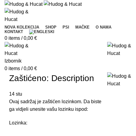
NOVA KOLEKCIJA
SHOP
PSI
MAČKE
O NAMA
KONTAKT
0
items
/
0,00
€
Izbornik
0
items
/
0,00
€
Zaštićeno: Description
14
stu
Ovaj sadržaj je zaštićen lozinkom. Da biste
ga vidjeli unesite vašu lozinku ispod:
Lozinka: