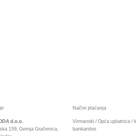
je
Načini plaćanja
DA d.o.o.
Virmanski / Opća uplatnica / I
ska 159, Gornja Gračenica,
bankarstvo