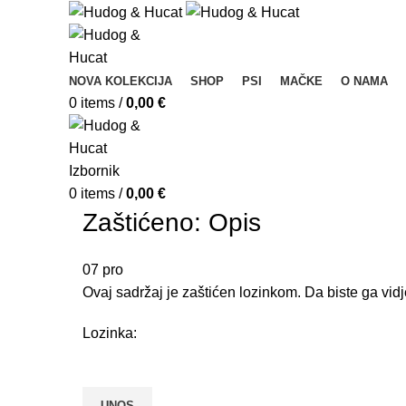
NOVA KOLEKCIJA
SHOP
PSI
MAČKE
O NAMA
0
items
/
0,00
€
Izbornik
0
items
/
0,00
€
Zaštićeno: Opis
07
pro
Ovaj sadržaj je zaštićen lozinkom. Da biste ga vidj
Lozinka: