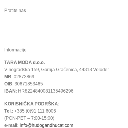
Pratite nas
Informacije
TARA MODA d.o.o.
Vinogradska 159, Gornja Gračenica, 44318 Voloder
MB
: 02873869
OIB
: 30671853465
IBAN
: HR8224840081135496296
KORISNIČKA PODRŠKA:
Tel.:
+385 (0)91 111 6006
(PON-PET – 7:00-15:00)
e-mail:
info@hudogandhucat.com