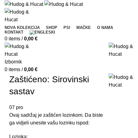
NOVA KOLEKCIJA
SHOP
PSI
MAČKE
O NAMA
KONTAKT
0
items
/
0,00
€
Izbornik
0
items
/
0,00
€
Zaštićeno: Sirovinski
sastav
07
pro
Ovaj sadržaj je zaštićen lozinkom. Da biste
ga vidjeli unesite vašu lozinku ispod:
Lozinka: