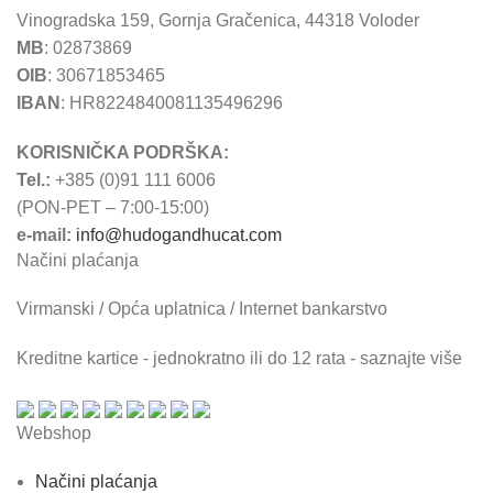
Vinogradska 159, Gornja Gračenica, 44318 Voloder
MB
: 02873869
OIB
: 30671853465
IBAN
: HR8224840081135496296
KORISNIČKA PODRŠKA:
Tel.:
+385 (0)91 111 6006
(PON-PET – 7:00-15:00)
e-mail:
info@hudogandhucat.com
Načini plaćanja
Virmanski / Opća uplatnica / Internet bankarstvo
Kreditne kartice - jednokratno ili do 12 rata - saznajte više
Webshop
Načini plaćanja