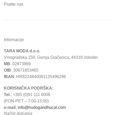
Pratite nas
Informacije
TARA MODA d.o.o.
Vinogradska 159, Gornja Gračenica, 44318 Voloder
MB
: 02873869
OIB
: 30671853465
IBAN
: HR8224840081135496296
KORISNIČKA PODRŠKA:
Tel.:
+385 (0)91 111 6006
(PON-PET – 7:00-15:00)
e-mail:
info@hudogandhucat.com
Načini plaćanja