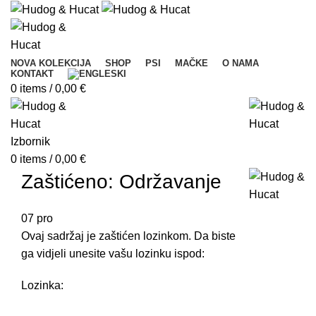
NOVA KOLEKCIJA
SHOP
PSI
MAČKE
O NAMA
KONTAKT
0
items
/
0,00
€
Izbornik
0
items
/
0,00
€
Zaštićeno: Održavanje
07
pro
Ovaj sadržaj je zaštićen lozinkom. Da biste
ga vidjeli unesite vašu lozinku ispod:
Lozinka: