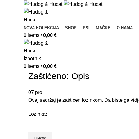
NOVA KOLEKCIJA
SHOP
PSI
MAČKE
O NAMA
0
items
/
0,00
€
Izbornik
0
items
/
0,00
€
Zaštićeno: Opis
07
pro
Ovaj sadržaj je zaštićen lozinkom. Da biste ga vidj
Lozinka: