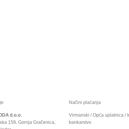
je
Načini plaćanja
DA d.o.o.
Virmanski / Opća uplatnica / I
ska 159, Gornja Gračenica,
bankarstvo