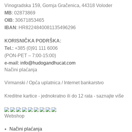
Vinogradska 159, Gornja Gračenica, 44318 Voloder
MB
: 02873869
OIB
: 30671853465
IBAN
: HR8224840081135496296
KORISNIČKA PODRŠKA:
Tel.:
+385 (0)91 111 6006
(PON-PET – 7:00-15:00)
e-mail:
info@hudogandhucat.com
Načini plaćanja
Virmanski / Opća uplatnica / Internet bankarstvo
Kreditne kartice - jednokratno ili do 12 rata - saznajte više
Webshop
Načini plaćanja