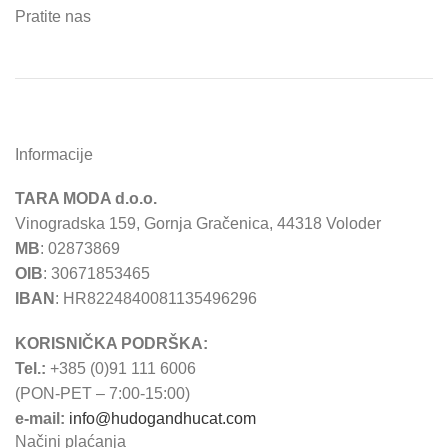
Pratite nas
Informacije
TARA MODA d.o.o.
Vinogradska 159, Gornja Gračenica, 44318 Voloder
MB
: 02873869
OIB
: 30671853465
IBAN
: HR8224840081135496296
KORISNIČKA PODRŠKA:
Tel.:
+385 (0)91 111 6006
(PON-PET – 7:00-15:00)
e-mail:
info@hudogandhucat.com
Načini plaćanja