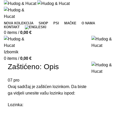
NOVA KOLEKCIJA
SHOP
PSI
MAČKE
O NAMA
KONTAKT
0
items
/
0,00
€
Izbornik
0
items
/
0,00
€
Zaštićeno: Opis
07
pro
Ovaj sadržaj je zaštićen lozinkom. Da biste
ga vidjeli unesite vašu lozinku ispod:
Lozinka: