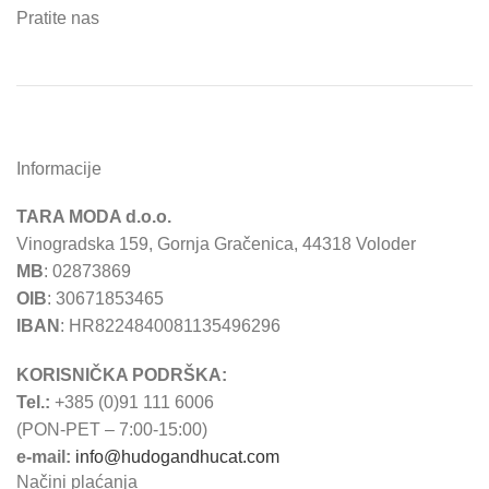
Pratite nas
Informacije
TARA MODA d.o.o.
Vinogradska 159, Gornja Gračenica, 44318 Voloder
MB
: 02873869
OIB
: 30671853465
IBAN
: HR8224840081135496296
KORISNIČKA PODRŠKA:
Tel.:
+385 (0)91 111 6006
(PON-PET – 7:00-15:00)
e-mail:
info@hudogandhucat.com
Načini plaćanja