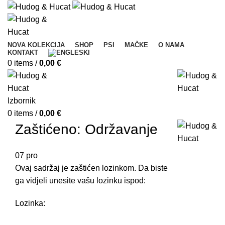
NOVA KOLEKCIJA
SHOP
PSI
MAČKE
O NAMA
KONTAKT
0
items
/
0,00
€
Izbornik
0
items
/
0,00
€
Zaštićeno: Održavanje
07
pro
Ovaj sadržaj je zaštićen lozinkom. Da biste
ga vidjeli unesite vašu lozinku ispod:
Lozinka: