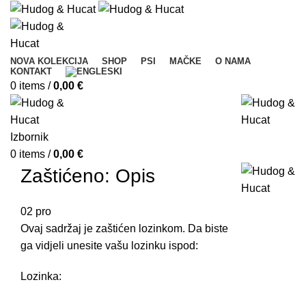
NOVA KOLEKCIJA
SHOP
PSI
MAČKE
O NAMA
KONTAKT
0
items
/
0,00
€
Izbornik
0
items
/
0,00
€
Zaštićeno: Opis
02
pro
Ovaj sadržaj je zaštićen lozinkom. Da biste
ga vidjeli unesite vašu lozinku ispod:
Lozinka: