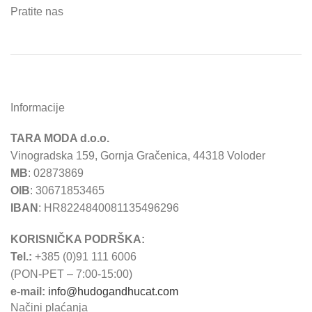
Pratite nas
Informacije
TARA MODA d.o.o.
Vinogradska 159, Gornja Gračenica, 44318 Voloder
MB
: 02873869
OIB
: 30671853465
IBAN
: HR8224840081135496296
KORISNIČKA PODRŠKA:
Tel.:
+385 (0)91 111 6006
(PON-PET – 7:00-15:00)
e-mail:
info@hudogandhucat.com
Načini plaćanja