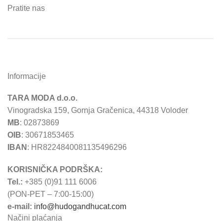
Pratite nas
Informacije
TARA MODA d.o.o.
Vinogradska 159, Gornja Gračenica, 44318 Voloder
MB
: 02873869
OIB
: 30671853465
IBAN
: HR8224840081135496296
KORISNIČKA PODRŠKA:
Tel.:
+385 (0)91 111 6006
(PON-PET – 7:00-15:00)
e-mail:
info@hudogandhucat.com
Načini plaćanja