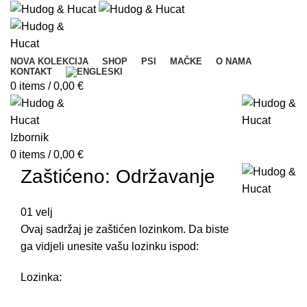
NOVA KOLEKCIJA
SHOP
PSI
MAČKE
O NAMA
KONTAKT
0
items
/
0,00
€
Izbornik
0
items
/
0,00
€
Zaštićeno: Održavanje
01
velj
Ovaj sadržaj je zaštićen lozinkom. Da biste
ga vidjeli unesite vašu lozinku ispod:
Lozinka: