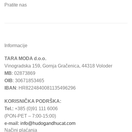
Pratite nas
Informacije
TARA MODA d.o.o.
Vinogradska 159, Gornja Gračenica, 44318 Voloder
MB
: 02873869
OIB
: 30671853465
IBAN
: HR8224840081135496296
KORISNIČKA PODRŠKA:
Tel.:
+385 (0)91 111 6006
(PON-PET – 7:00-15:00)
e-mail:
info@hudogandhucat.com
Načini plaćanja