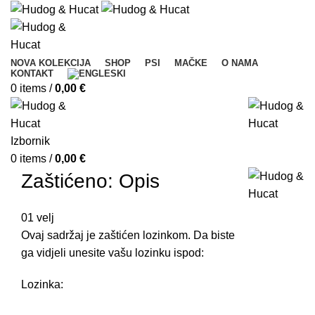
NOVA KOLEKCIJA
SHOP
PSI
MAČKE
O NAMA
KONTAKT
0
items
/
0,00
€
Izbornik
0
items
/
0,00
€
Zaštićeno: Opis
01
velj
Ovaj sadržaj je zaštićen lozinkom. Da biste
ga vidjeli unesite vašu lozinku ispod:
Lozinka: