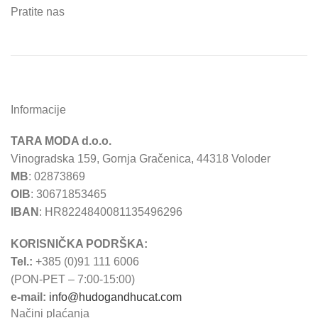
Pratite nas
Informacije
TARA MODA d.o.o.
Vinogradska 159, Gornja Gračenica, 44318 Voloder
MB
: 02873869
OIB
: 30671853465
IBAN
: HR8224840081135496296
KORISNIČKA PODRŠKA:
Tel.:
+385 (0)91 111 6006
(PON-PET – 7:00-15:00)
e-mail:
info@hudogandhucat.com
Načini plaćanja