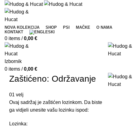
NOVA KOLEKCIJA
SHOP
PSI
MAČKE
O NAMA
KONTAKT
0
items
/
0,00
€
Izbornik
0
items
/
0,00
€
Zaštićeno: Održavanje
01
velj
Ovaj sadržaj je zaštićen lozinkom. Da biste
ga vidjeli unesite vašu lozinku ispod:
Lozinka: