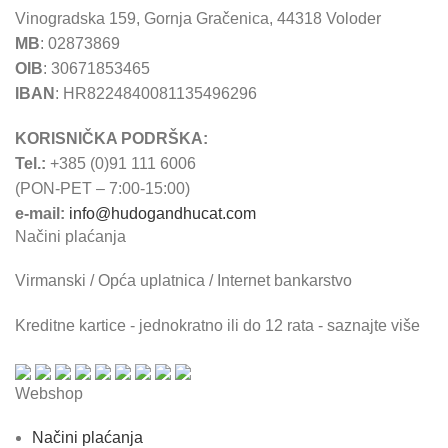
Vinogradska 159, Gornja Gračenica, 44318 Voloder
MB
: 02873869
OIB
: 30671853465
IBAN
: HR8224840081135496296
KORISNIČKA PODRŠKA:
Tel.:
+385 (0)91 111 6006
(PON-PET – 7:00-15:00)
e-mail:
info@hudogandhucat.com
Načini plaćanja
Virmanski / Opća uplatnica / Internet bankarstvo
Kreditne kartice - jednokratno ili do 12 rata - saznajte više
Webshop
Načini plaćanja