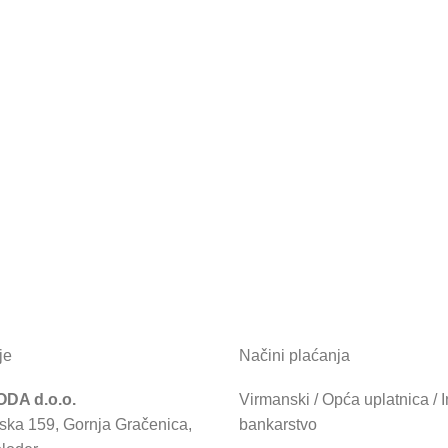
je
Načini plaćanja
DA d.o.o.
Virmanski / Opća uplatnica / I
ska 159, Gornja Gračenica,
bankarstvo