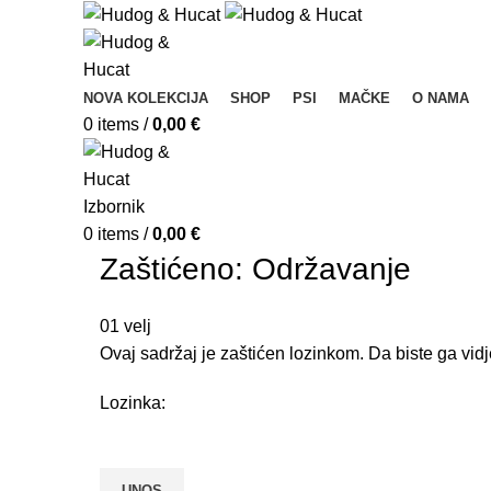
NOVA KOLEKCIJA
SHOP
PSI
MAČKE
O NAMA
0
items
/
0,00
€
Izbornik
0
items
/
0,00
€
Zaštićeno: Održavanje
01
velj
Ovaj sadržaj je zaštićen lozinkom. Da biste ga vidj
Lozinka: