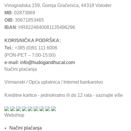
Vinogradska 159, Gornja Gračenica, 44318 Voloder
MB
: 02873869
OIB
: 30671853465
IBAN
: HR8224840081135496296
KORISNIČKA PODRŠKA:
Tel.:
+385 (0)91 111 6006
(PON-PET – 7:00-15:00)
e-mail:
info@hudogandhucat.com
Načini plaćanja
Virmanski / Opća uplatnica / Internet bankarstvo
Kreditne kartice - jednokratno ili do 12 rata - saznajte više
Webshop
Načini plaćanja