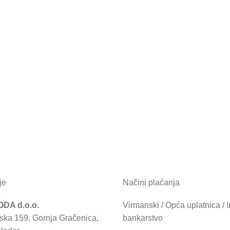
je
Načini plaćanja
DA d.o.o.
Virmanski / Opća uplatnica / I
ska 159, Gornja Gračenica,
bankarstvo