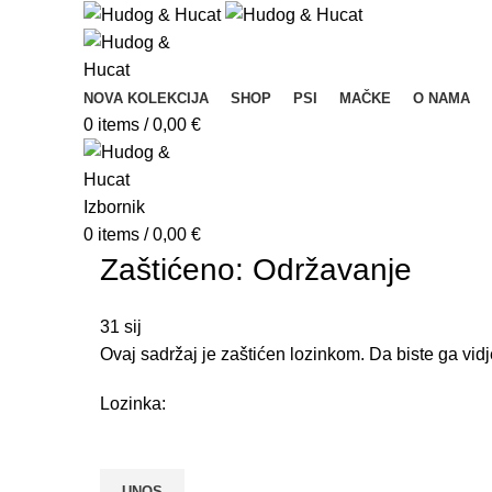
NOVA KOLEKCIJA
SHOP
PSI
MAČKE
O NAMA
0
items
/
0,00
€
Izbornik
0
items
/
0,00
€
Zaštićeno: Održavanje
31
sij
Ovaj sadržaj je zaštićen lozinkom. Da biste ga vidj
Lozinka: