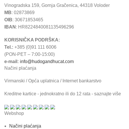
Vinogradska 159, Gornja Gračenica, 44318 Voloder
MB
: 02873869
OIB
: 30671853465
IBAN
: HR8224840081135496296
KORISNIČKA PODRŠKA:
Tel.:
+385 (0)91 111 6006
(PON-PET – 7:00-15:00)
e-mail:
info@hudogandhucat.com
Načini plaćanja
Virmanski / Opća uplatnica / Internet bankarstvo
Kreditne kartice - jednokratno ili do 12 rata - saznajte više
Webshop
Načini plaćanja