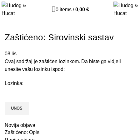
0
items
/
0,00
€
Zaštićeno: Sirovinski sastav
08
lis
Ovaj sadržaj je zaštićen lozinkom. Da biste ga vidjeli
unesite vašu lozinku ispod:
Lozinka:
Novija objava
Zaštićeno: Opis
Ranija objava