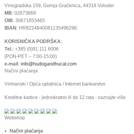
Vinogradska 159, Gornja Gračenica, 44318 Voloder
MB
: 02873869
OIB
: 30671853465
IBAN
: HR8224840081135496296
KORISNIČKA PODRŠKA:
Tel.:
+385 (0)91 111 6006
(PON-PET – 7:00-15:00)
e-mail:
info@hudogandhucat.com
Načini plaćanja
Virmanski / Opća uplatnica / Internet bankarstvo
Kreditne kartice - jednokratno ili do 12 rata - saznajte više
Webshop
Načini plaćanja