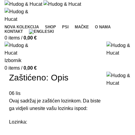
NOVA KOLEKCIJA
SHOP
PSI
MAČKE
O NAMA
KONTAKT
0
items
/
0,00
€
Izbornik
0
items
/
0,00
€
Zaštićeno: Opis
06
lis
Ovaj sadržaj je zaštićen lozinkom. Da biste
ga vidjeli unesite vašu lozinku ispod:
Lozinka: