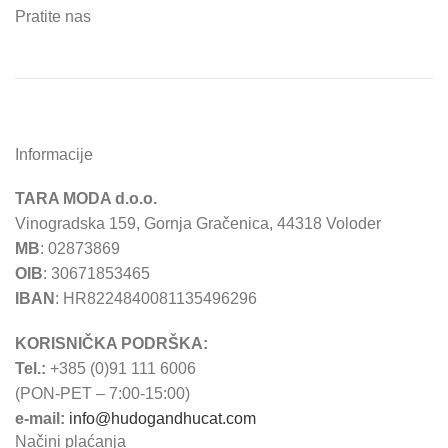
Pratite nas
Informacije
TARA MODA d.o.o.
Vinogradska 159, Gornja Gračenica, 44318 Voloder
MB
: 02873869
OIB
: 30671853465
IBAN
: HR8224840081135496296
KORISNIČKA PODRŠKA:
Tel.:
+385 (0)91 111 6006
(PON-PET – 7:00-15:00)
e-mail:
info@hudogandhucat.com
Načini plaćanja