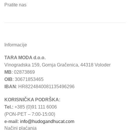
Pratite nas
Informacije
TARA MODA d.o.o.
Vinogradska 159, Gornja Gračenica, 44318 Voloder
MB
: 02873869
OIB
: 30671853465
IBAN
: HR8224840081135496296
KORISNIČKA PODRŠKA:
Tel.:
+385 (0)91 111 6006
(PON-PET – 7:00-15:00)
e-mail:
info@hudogandhucat.com
Načini plaćanja