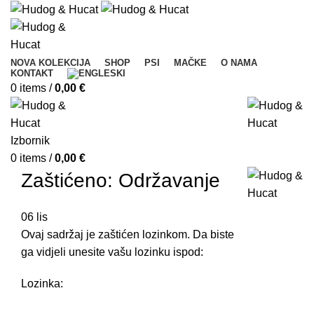
NOVA KOLEKCIJA
SHOP
PSI
MAČKE
O NAMA
KONTAKT
0
items
/
0,00
€
Izbornik
0
items
/
0,00
€
Zaštićeno: Održavanje
06
lis
Ovaj sadržaj je zaštićen lozinkom. Da biste
ga vidjeli unesite vašu lozinku ispod:
Lozinka: