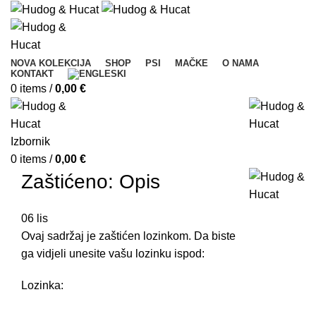
NOVA KOLEKCIJA
SHOP
PSI
MAČKE
O NAMA
KONTAKT
0
items
/
0,00
€
Izbornik
0
items
/
0,00
€
Zaštićeno: Opis
06
lis
Ovaj sadržaj je zaštićen lozinkom. Da biste
ga vidjeli unesite vašu lozinku ispod:
Lozinka: