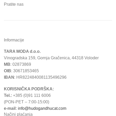
Pratite nas
Informacije
TARA MODA d.o.o.
Vinogradska 159, Gornja Gračenica, 44318 Voloder
MB
: 02873869
OIB
: 30671853465
IBAN
: HR8224840081135496296
KORISNIČKA PODRŠKA:
Tel.:
+385 (0)91 111 6006
(PON-PET – 7:00-15:00)
e-mail:
info@hudogandhucat.com
Načini plaćanja