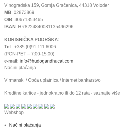
Vinogradska 159, Gornja Gračenica, 44318 Voloder
MB
: 02873869
OIB
: 30671853465
IBAN
: HR8224840081135496296
KORISNIČKA PODRŠKA:
Tel.:
+385 (0)91 111 6006
(PON-PET – 7:00-15:00)
e-mail:
info@hudogandhucat.com
Načini plaćanja
Virmanski / Opća uplatnica / Internet bankarstvo
Kreditne kartice - jednokratno ili do 12 rata - saznajte više
Webshop
Načini plaćanja