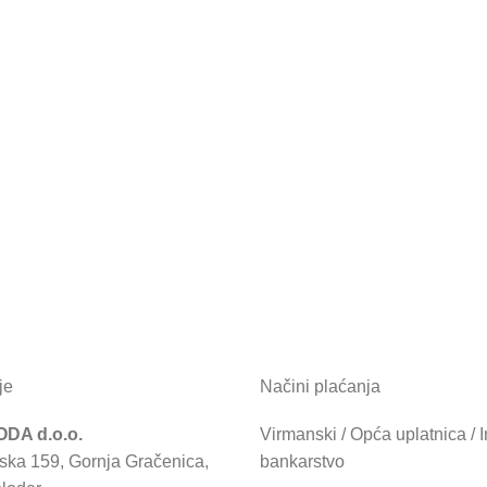
je
Načini plaćanja
DA d.o.o.
Virmanski / Opća uplatnica / I
ska 159, Gornja Gračenica,
bankarstvo