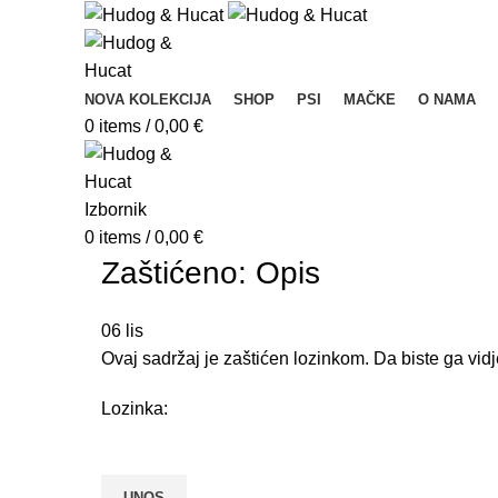
NOVA KOLEKCIJA
SHOP
PSI
MAČKE
O NAMA
0
items
/
0,00
€
Izbornik
0
items
/
0,00
€
Zaštićeno: Opis
06
lis
Ovaj sadržaj je zaštićen lozinkom. Da biste ga vidj
Lozinka: