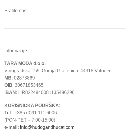
Pratite nas
Informacije
TARA MODA d.o.o.
Vinogradska 159, Gornja Gračenica, 44318 Voloder
MB
: 02873869
OIB
: 30671853465
IBAN
: HR8224840081135496296
KORISNIČKA PODRŠKA:
Tel.:
+385 (0)91 111 6006
(PON-PET – 7:00-15:00)
e-mail:
info@hudogandhucat.com