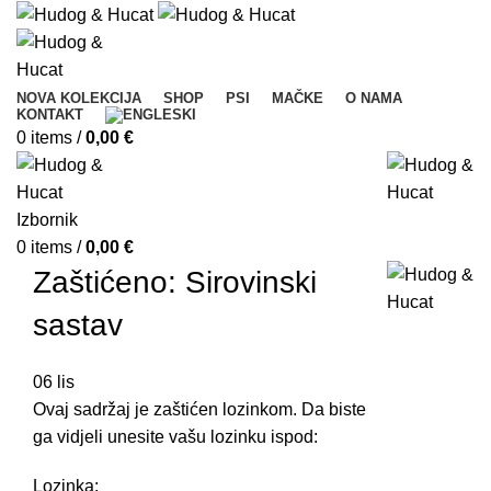
NOVA KOLEKCIJA
SHOP
PSI
MAČKE
O NAMA
KONTAKT
0
items
/
0,00
€
Izbornik
0
items
/
0,00
€
Zaštićeno: Sirovinski
sastav
06
lis
Ovaj sadržaj je zaštićen lozinkom. Da biste
ga vidjeli unesite vašu lozinku ispod:
Lozinka: