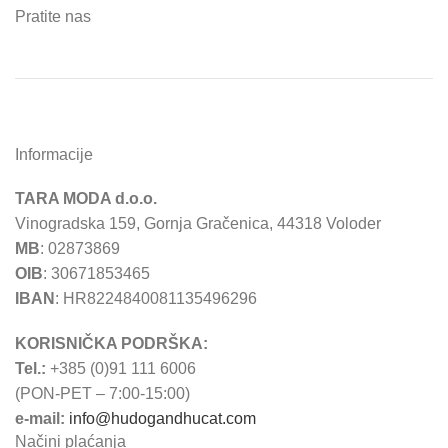
Pratite nas
Informacije
TARA MODA d.o.o.
Vinogradska 159, Gornja Gračenica, 44318 Voloder
MB
: 02873869
OIB
: 30671853465
IBAN
: HR8224840081135496296
KORISNIČKA PODRŠKA:
Tel.:
+385 (0)91 111 6006
(PON-PET – 7:00-15:00)
e-mail:
info@hudogandhucat.com
Načini plaćanja