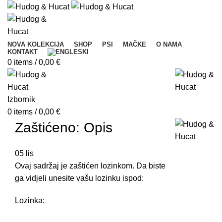
NOVA KOLEKCIJA
SHOP
PSI
MAČKE
O NAMA
KONTAKT
0
items
/
0,00
€
Izbornik
0
items
/
0,00
€
Zaštićeno: Opis
05
lis
Ovaj sadržaj je zaštićen lozinkom. Da biste
ga vidjeli unesite vašu lozinku ispod:
Lozinka: